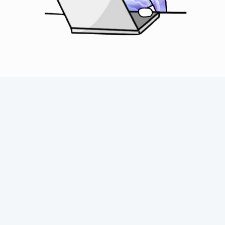
Facebook
Instagram
Copyright © 2026,
Amoenitas Online Store
.
お
支
払
い
方
法