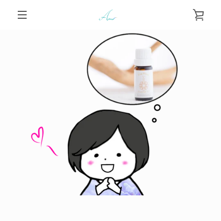
コ
カ
ン
メ
テ
ー
ン
ニ
前
次
ツ
ス
ス
ス
ト
に
ラ
ラ
ラ
ュ
へ
へ
イ
イ
イ
ス
ド
ド
ド
を
キ
1
2
3
ー
ッ
見
プ
す
る
る