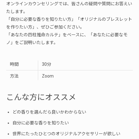
オンラインカウンセリングでは、皆さんの疑問や質問にお答えい
う
たします。
「自分に必要な香りを知りたい方」「オリジナルのブレスレット
一
を作りたい方」、ぜひご参加ください。
「あなたの四柱推命カルテ」をベースに、「あなたに必要なモ
度
ノ」をご説明いたします。
検
時間
30分
索
方法
Zoom
す
こんな方にオススメ
る
どの香りを選んだら良いかわからない
自分に必要な香りを知りたい
世界にたったひとつのオリジナルアクセサリーが欲しい